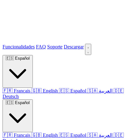
Funcionalidades
FAQ
Soporte
Descargar
🇪🇸
Español
🇫🇷
Français
🇬🇧
English
🇪🇸
Español
🇸🇦
العربية
🇩🇪
Deutsch
🇪🇸
Español
🇫🇷
Français
🇬🇧
English
🇪🇸
Español
🇸🇦
العربية
🇩🇪